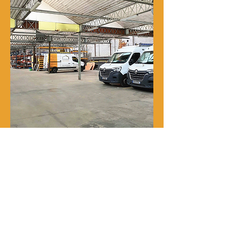
Notre histoire
René Delporte est une entreprise
familiale implantée à Roubaix depuis
la fin du XIXᵉ siècle.
En 1973, Richard Zawalich, alors chef
de chantier au sein de l’entreprise, la
rachète à la famille fondatrice et