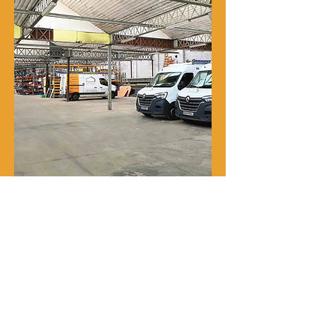
Notre histoire
René Delporte est une entreprise
familiale implantée à Roubaix depuis
la fin du XIXᵉ siècle.
En 1973, Richard Zawalich, alors chef
de chantier au sein de l’entreprise, la
rachète à la famille fondatrice et