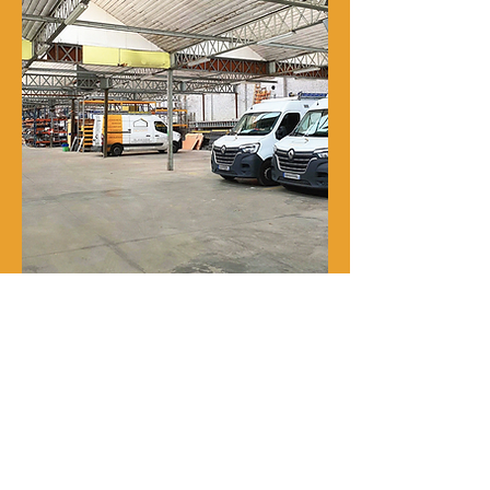
Notre histoire
René Delporte est une entreprise
familiale implantée à Roubaix depuis
la fin du XIXᵉ siècle.
En 1973, Richard Zawalich, alors chef
de chantier au sein de l’entreprise, la
rachète à la famille fondatrice et