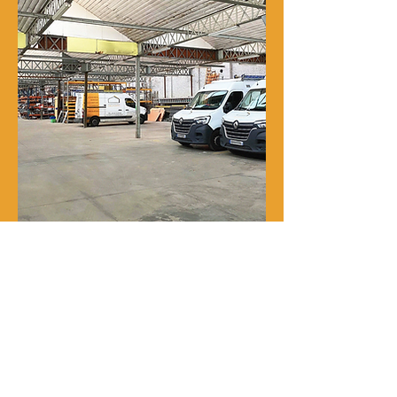
Notre histoire
René Delporte est une entreprise
familiale implantée à Roubaix depuis
la fin du XIXᵉ siècle.
En 1973, Richard Zawalich, alors chef
de chantier au sein de l’entreprise, la
rachète à la famille fondatrice et