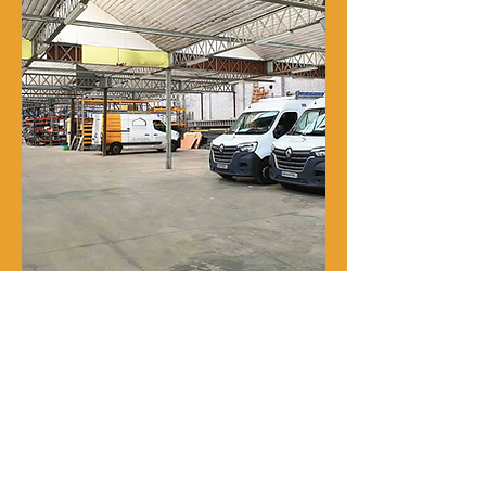
Notre histoire
René Delporte est une entreprise
familiale implantée à Roubaix depuis
la fin du XIXᵉ siècle.
En 1973, Richard Zawalich, alors chef
de chantier au sein de l’entreprise, la
rachète à la famille fondatrice et