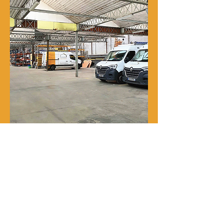
Notre histoire
René Delporte est une entreprise
familiale implantée à Roubaix depuis
la fin du XIXᵉ siècle.
En 1973, Richard Zawalich, alors chef
de chantier au sein de l’entreprise, la
rachète à la famille fondatrice et