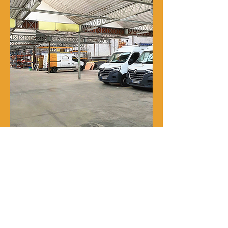
Notre histoire
René Delporte est une entreprise
familiale implantée à Roubaix depuis
la fin du XIXᵉ siècle.
En 1973, Richard Zawalich, alors chef
de chantier au sein de l’entreprise, la
rachète à la famille fondatrice et