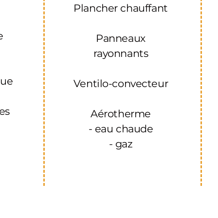
Plancher chauffant
u
e
Panneaux
rayonnants
que
Ventilo-convecteur
res
Aérotherme
- eau chaude
- gaz