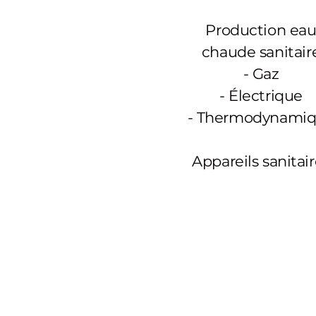
Production ea
chaude sanitair
-
Gaz
- Électrique
- Thermodynami
Appareils sanitai