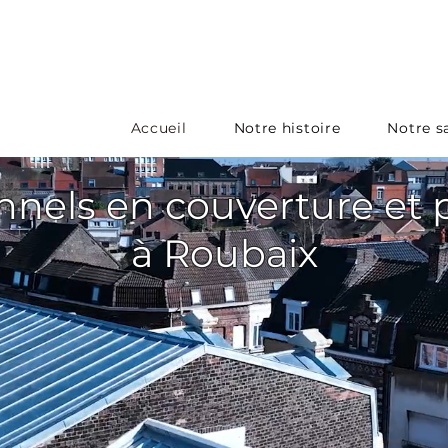
Accueil
Notre histoire
Notre sa
nnels en couverture et
à Roubaix