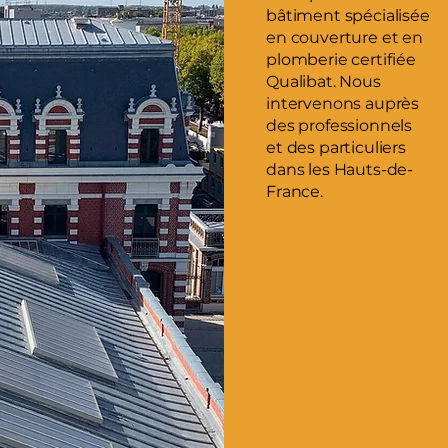
bâtiment spécialisée
en couverture et en
plomberie certifiée
Qualibat. Nous
intervenons auprès
des professionnels
et des particuliers
dans les Hauts-de-
France.