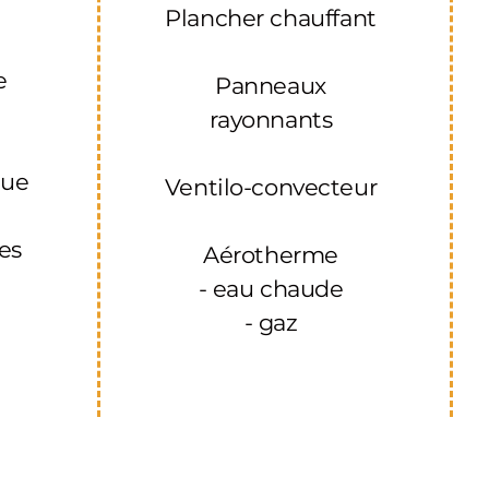
Plancher chauffant
u
e
Panneaux
rayonnants
que
Ventilo-convecteur
res
Aérotherme
- eau chaude
- gaz