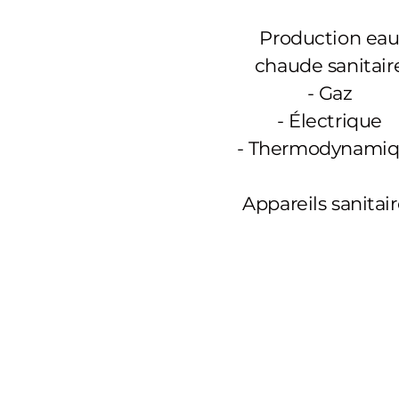
Production ea
chaude sanitair
-
Gaz
- Électrique
- Thermodynami
Appareils sanitai