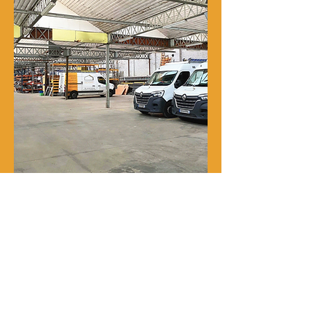
Notre histoire
René Delporte est une entreprise
familiale implantée à Roubaix depuis
la fin du XIXᵉ siècle.
En 1973, Richard Zawalich, alors chef
de chantier au sein de l’entreprise, la
rachète à la famille fondatrice et