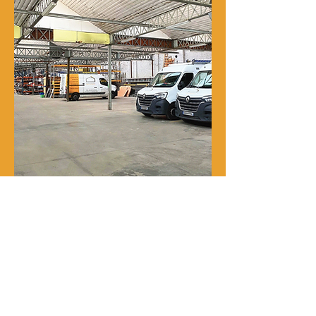
Notre histoire
René Delporte est une entreprise
familiale implantée à Roubaix depuis
la fin du XIXᵉ siècle.
En 1973, Richard Zawalich, alors chef
de chantier au sein de l’entreprise, la
rachète à la famille fondatrice et