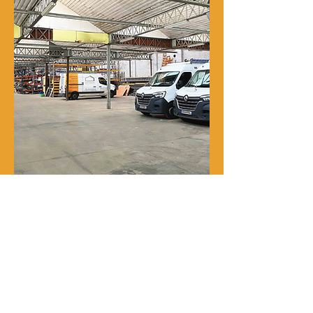
Notre histoire
René Delporte est une entreprise
familiale implantée à Roubaix depuis
la fin du XIXᵉ siècle.
En 1973, Richard Zawalich, alors chef
de chantier au sein de l’entreprise, la
rachète à la famille fondatrice et