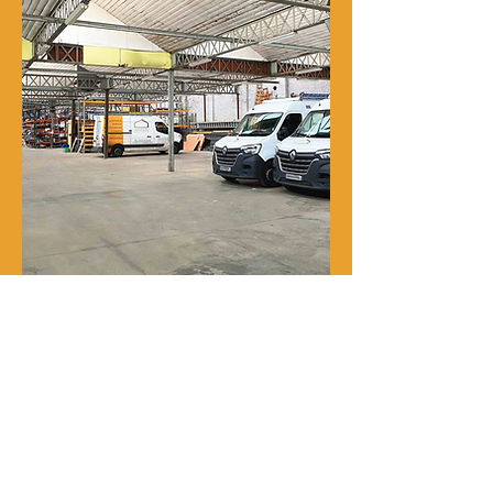
Notre histoire
René Delporte est une entreprise
familiale implantée à Roubaix depuis
la fin du XIXᵉ siècle.
En 1973, Richard Zawalich, alors chef
de chantier au sein de l’entreprise, la
rachète à la famille fondatrice et