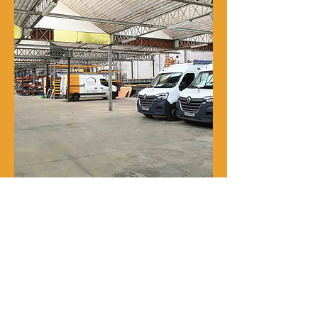
Notre histoire
René Delporte est une entreprise
familiale implantée à Roubaix depuis
la fin du XIXᵉ siècle.
En 1973, Richard Zawalich, alors chef
de chantier au sein de l’entreprise, la
rachète à la famille fondatrice et