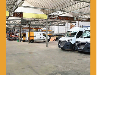
Notre histoire
René Delporte est une entreprise
familiale implantée à Roubaix depuis
la fin du XIXᵉ siècle.
En 1973, Richard Zawalich, alors chef
de chantier au sein de l’entreprise, la
rachète à la famille fondatrice et