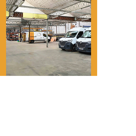
Notre histoire
René Delporte est une entreprise
familiale implantée à Roubaix depuis
la fin du XIXᵉ siècle.
En 1973, Richard Zawalich, alors chef
de chantier au sein de l’entreprise, la
rachète à la famille fondatrice et