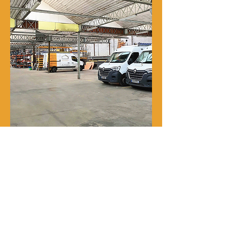
Notre histoire
René Delporte est une entreprise
familiale implantée à Roubaix depuis
la fin du XIXᵉ siècle.
En 1973, Richard Zawalich, alors chef
de chantier au sein de l’entreprise, la
rachète à la famille fondatrice et