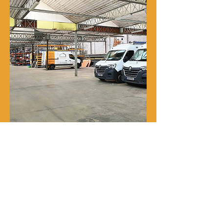
Notre histoire
René Delporte est une entreprise
familiale implantée à Roubaix depuis
la fin du XIXᵉ siècle.
En 1973, Richard Zawalich, alors chef
de chantier au sein de l’entreprise, la
rachète à la famille fondatrice et