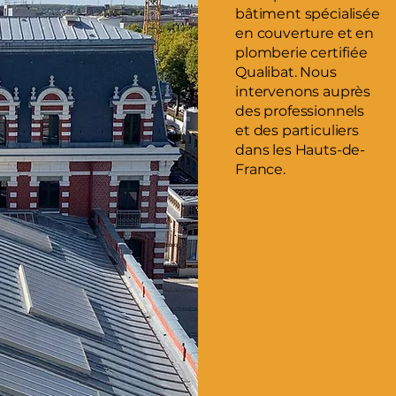
bâtiment spécialisée
en couverture et en
plomberie certifiée
Qualibat. Nous
intervenons auprès
des professionnels
et des particuliers
dans les Hauts-de-
France.