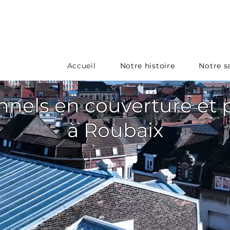
Accueil
Notre histoire
Notre sa
nnels en couverture et
à Roubaix