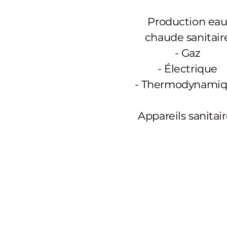
Production ea
chaude sanitair
-
Gaz
- Électrique
- Thermodynami
Appareils sanitai