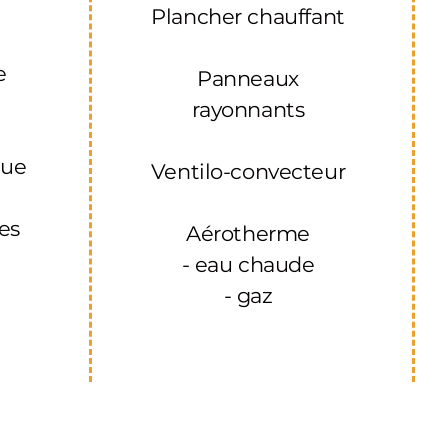
Plancher chauffant
u
e
Panneaux
rayonnants
que
Ventilo-convecteur
res
Aérotherme
- eau chaude
- gaz