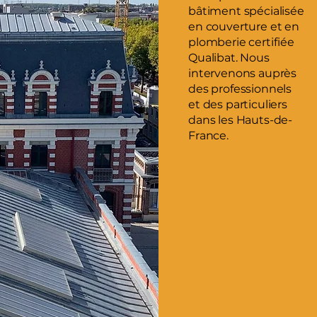
bâtiment spécialisée
en couverture et en
plomberie certifiée
Qualibat. Nous
intervenons auprès
des professionnels
et des particuliers
dans les Hauts-de-
France.