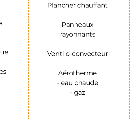
Plancher chauffant
u
e
Panneaux
rayonnants
que
Ventilo-convecteur
res
Aérotherme
- eau chaude
- gaz