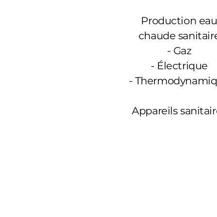
Production ea
chaude sanitair
-
Gaz
- Électrique
- Thermodynami
Appareils sanitai