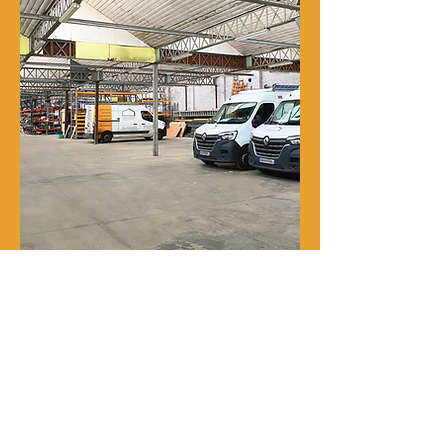
Notre histoire
René Delporte est une entreprise
familiale implantée à Roubaix depuis
la fin du XIXᵉ siècle.
En 1973, Richard Zawalich, alors chef
de chantier au sein de l’entreprise, la
rachète à la famille fondatrice et