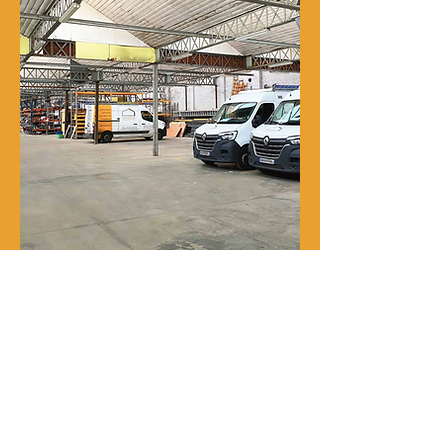
Notre histoire
René Delporte est une entreprise
familiale implantée à Roubaix depuis
la fin du XIXᵉ siècle.
En 1973, Richard Zawalich, alors chef
de chantier au sein de l’entreprise, la
rachète à la famille fondatrice et