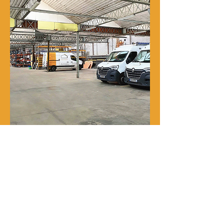
Notre histoire
René Delporte est une entreprise
familiale implantée à Roubaix depuis
la fin du XIXᵉ siècle.
En 1973, Richard Zawalich, alors chef
de chantier au sein de l’entreprise, la
rachète à la famille fondatrice et