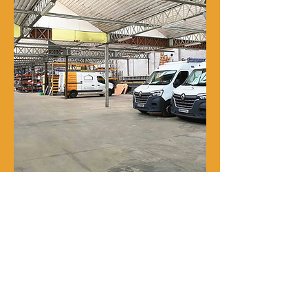
Notre histoire
René Delporte est une entreprise
familiale implantée à Roubaix depuis
la fin du XIXᵉ siècle.
En 1973, Richard Zawalich, alors chef
de chantier au sein de l’entreprise, la
rachète à la famille fondatrice et