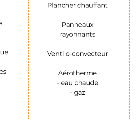
Plancher chauffant
u
e
Panneaux
rayonnants
que
Ventilo-convecteur
res
Aérotherme
- eau chaude
- gaz