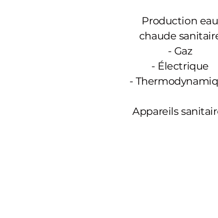
Production ea
chaude sanitair
-
Gaz
- Électrique
- Thermodynami
Appareils sanitai