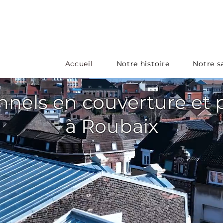
Accueil
Notre histoire
Notre sa
nnels en couverture et
à Roubaix