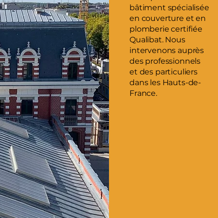
bâtiment spécialisée
en couverture et en
plomberie certifiée
Qualibat. Nous
intervenons auprès
des professionnels
et des particuliers
dans les Hauts-de-
France.