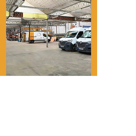
Notre histoire
René Delporte est une entreprise
familiale implantée à Roubaix depuis
la fin du XIXᵉ siècle.
En 1973, Richard Zawalich, alors chef
de chantier au sein de l’entreprise, la
rachète à la famille fondatrice et