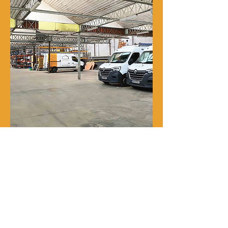
Notre histoire
René Delporte est une entreprise
familiale implantée à Roubaix depuis
la fin du XIXᵉ siècle.
En 1973, Richard Zawalich, alors chef
de chantier au sein de l’entreprise, la
rachète à la famille fondatrice et