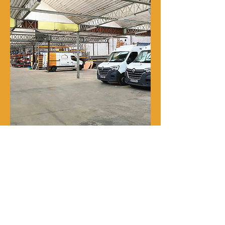
Notre histoire
René Delporte est une entreprise
familiale implantée à Roubaix depuis
la fin du XIXᵉ siècle.
En 1973, Richard Zawalich, alors chef
de chantier au sein de l’entreprise, la
rachète à la famille fondatrice et