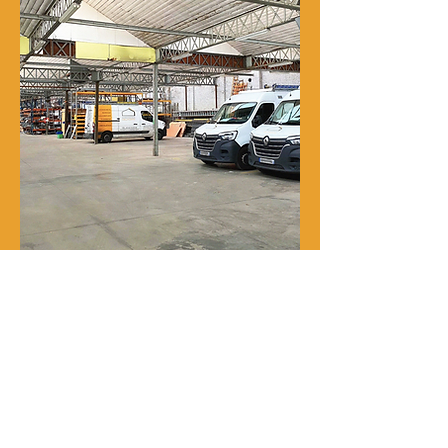
Notre histoire
René Delporte est une entreprise
familiale implantée à Roubaix depuis
la fin du XIXᵉ siècle.
En 1973, Richard Zawalich, alors chef
de chantier au sein de l’entreprise, la
rachète à la famille fondatrice et