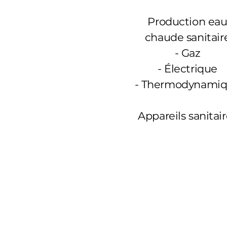
Production ea
chaude sanitair
-
Gaz
- Électrique
- Thermodynami
Appareils sanitai