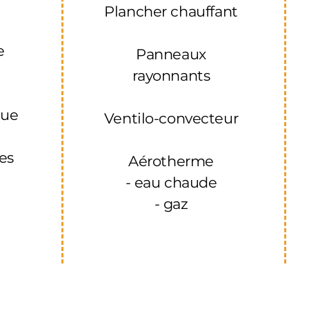
Plancher chauffant
u
e
Panneaux
rayonnants
que
Ventilo-convecteur
res
Aérotherme
- eau chaude
- gaz