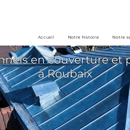
Accueil
Notre histoire
Notre sa
nnels en couverture et
à Roubaix