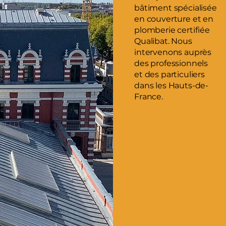
bâtiment spécialisée
en couverture et en
plomberie certifiée
Qualibat. Nous
intervenons auprès
des professionnels
et des particuliers
dans les Hauts-de-
France.