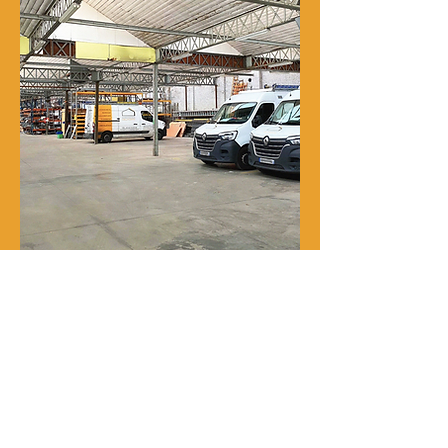
Notre histoire
René Delporte est une entreprise
familiale implantée à Roubaix depuis
la fin du XIXᵉ siècle.
En 1973, Richard Zawalich, alors chef
de chantier au sein de l’entreprise, la
rachète à la famille fondatrice et