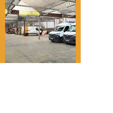
Notre histoire
René Delporte est une entreprise
familiale implantée à Roubaix depuis
la fin du XIXᵉ siècle.
En 1973, Richard Zawalich, alors chef
de chantier au sein de l’entreprise, la
rachète à la famille fondatrice et