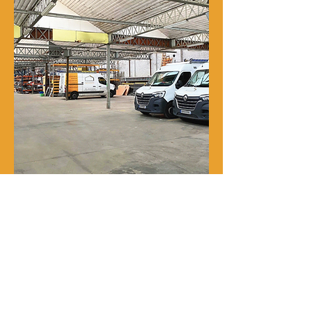
Notre histoire
René Delporte est une entreprise
familiale implantée à Roubaix depuis
la fin du XIXᵉ siècle.
En 1973, Richard Zawalich, alors chef
de chantier au sein de l’entreprise, la
rachète à la famille fondatrice et