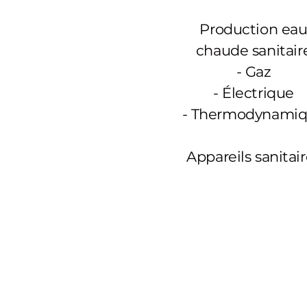
Production ea
chaude sanitair
-
Gaz
- Électrique
- Thermodynami
Appareils sanitai