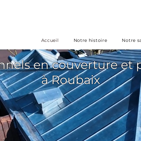
Accueil
Notre histoire
Notre sa
nnels en couverture et
à Roubaix