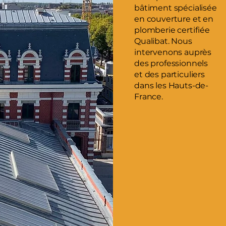
bâtiment spécialisée
en couverture et en
plomberie certifiée
Qualibat. Nous
intervenons auprès
des professionnels
et des particuliers
dans les Hauts-de-
France.