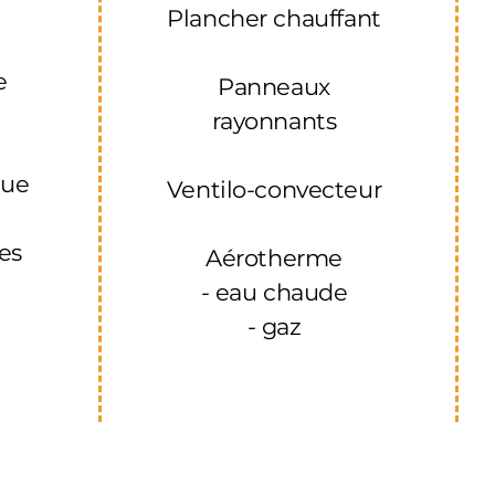
Plancher chauffant
u
e
Panneaux
rayonnants
que
Ventilo-convecteur
res
Aérotherme
- eau chaude
- gaz